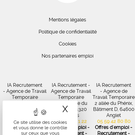
Mentions légales
Politique de confidentialité
Cookies
Nos partenaires emploi
IA Recrutement
IA Recrutement -
IA Recrutement
- Agence de Travail
Agence de Travail
- Agence de
Temporaire
Temporaire
Travail Temporaire
27 Avenue de
102 Avenue du
2 allée du Phénix,
X
Masquer le band
Virecourt, 33370
Médoc, 33320
Bâtiment D, 64600
Artigues-près-
Eysines
Anglet
Bordeaux
05 56 45 21 22
05 59 42 80 80
Ce site utilise des cookies
05 56 67 48 57
Offres d'emploi -
Offres d'emploi -
et vous donne le contrôle
Offres d'emploi -
sur ceux que vous
Recrutement -
Recrutement -