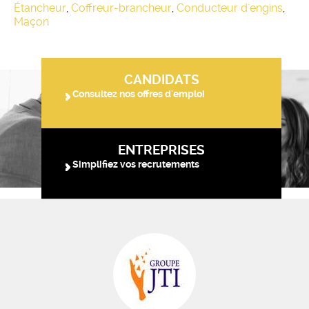
Étancheur
,
Coffreur-brancheur
,
Conducteur d'engins
,
Maçon
CANDIDATS
Consultez nos offres d'emploi
ENTREPRISES
Simplifiez vos recrutements