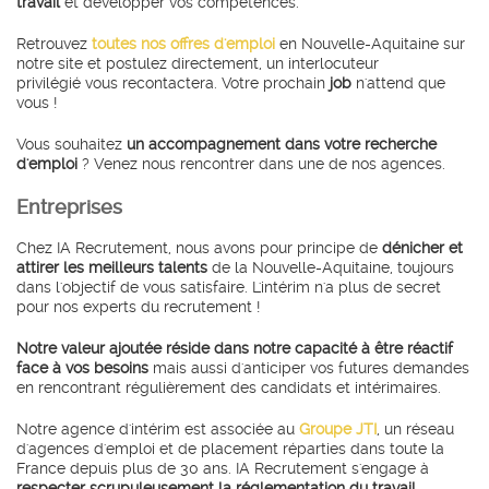
travail
et développer vos compétences.
Retrouvez
toutes nos offres d'emploi
en Nouvelle-Aquitaine sur
notre site et postulez directement, un interlocuteur
privilégié vous recontactera. Votre prochain
job
n'attend que
vous !
Vous souhaitez
un accompagnement dans votre recherche
d'emploi
? Venez nous rencontrer dans une de nos agences.
entreprises
Chez IA Recrutement, nous avons pour principe de
dénicher et
attirer les meilleurs talents
de la Nouvelle-Aquitaine, toujours
dans l'objectif de vous satisfaire. L'intérim n'a plus de secret
pour nos experts du recrutement !
Notre valeur ajoutée réside dans notre capacité à être réactif
face à vos besoins
mais aussi d'anticiper vos futures demandes
en rencontrant régulièrement des candidats et intérimaires.
Notre agence d'intérim est associée au
Groupe JTI
, un réseau
d'agences d'emploi et de placement réparties dans toute la
France depuis plus de 30 ans. IA Recrutement s'engage à
respecter scrupuleusement
la réglementation du travail