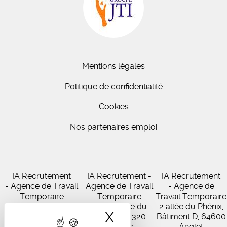
Mentions légales
Politique de confidentialité
Cookies
Nos partenaires emploi
IA Recrutement
IA Recrutement -
IA Recrutement
- Agence de Travail
Agence de Travail
- Agence de
Temporaire
Temporaire
Travail Temporaire
27 Avenue de
102 Avenue du
2 allée du Phénix,
X
Masquer le band
Virecourt, 33370
Médoc, 33320
Bâtiment D, 64600
Artigues-près-
Eysines
Anglet