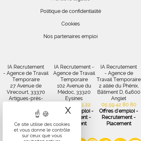
Politique de confidentialité
Cookies
Nos partenaires emploi
IA Recrutement
IA Recrutement -
IA Recrutement
- Agence de Travail
Agence de Travail
- Agence de
Temporaire
Temporaire
Travail Temporaire
27 Avenue de
102 Avenue du
2 allée du Phénix,
Virecourt, 33370
Médoc, 33320
Bâtiment D, 64600
Artigues-près-
Eysines
Anglet
Bordeaux
05 56 45 21 22
05 59 42 80 80
X
Masquer le band
05 56 67 48 57
Offres d'emploi -
Offres d'emploi -
Offres d'emploi -
Recrutement -
Recrutement -
Recrutement -
Placement
Placement
Ce site utilise des cookies
Placement
et vous donne le contrôle
sur ceux que vous