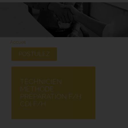
Accueil
POSTULEZ
TECHNICIEN
MÉTHODE
PRÉPARATION F/H
CDI F/H