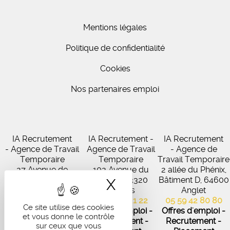
Mentions légales
Politique de confidentialité
Cookies
Nos partenaires emploi
IA Recrutement
IA Recrutement -
IA Recrutement
- Agence de Travail
Agence de Travail
- Agence de
Temporaire
Temporaire
Travail Temporaire
27 Avenue de
102 Avenue du
2 allée du Phénix,
Virecourt, 33370
Médoc, 33320
Bâtiment D, 64600
X
Masquer le band
Artigues-près-
Eysines
Anglet
Bordeaux
05 56 45 21 22
05 59 42 80 80
Ce site utilise des cookies
05 56 67 48 57
Offres d'emploi -
Offres d'emploi -
et vous donne le contrôle
Offres d'emploi -
Recrutement -
Recrutement -
sur ceux que vous