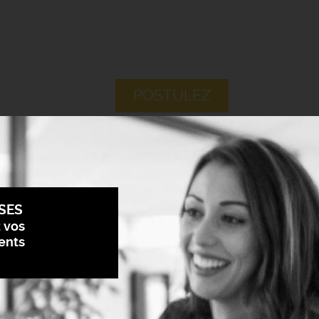
POSTULEZ
SES
z vos
ents