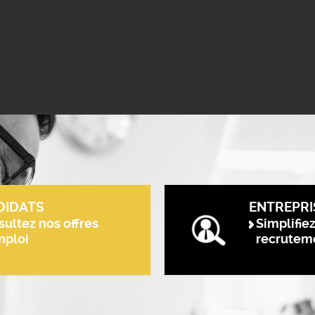
DIDATS
ENTREPRI
ultez nos offres
Simplifie
mploi
recrutem