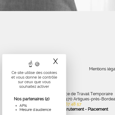
X
Masquer le band
Mentions léga
Ce site utilise des cookies
et vous donne le contrôle
sur ceux que vous
souhaitez activer
IA Recrutement - Agence de Travail Temporaire
Nos partenaires
27 Avenue de Virecourt, 33370 Artigues-près-Borde
(2)
05 56 67 48 57
APIs
Offres d'emploi - Recrutement - Placement
Mesure d'audience