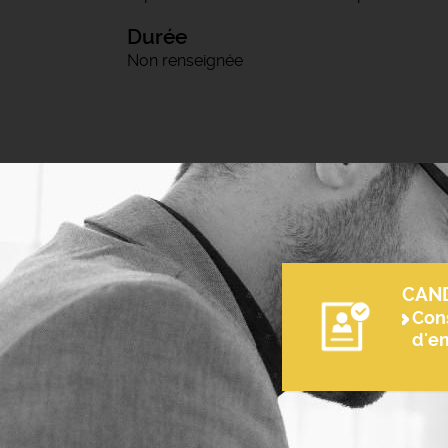
Durée
Non renseignée
CAN
Cons
d'e