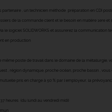
s partenaire , un technicien méthode préparation en CDI pos
ssiers de la commande client et le besoin en matière 1ere et 
via le logiciel SOLIDWORKS et assurerez la communication tec
ent en production
le même poste de travail dans le domaine de la métallurgie, v
uest , région dynamique, proche océan, proche bassin , vous êt
a mutuelle pris en charge à 50 % par l'employeur, la prévoyan
7 heures (du lundi au vendredi midi)
ommun