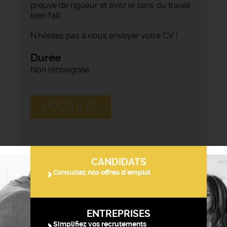
preuve de rigueur et avez le sens du travail
bien fait.
N'hésitez pas à nous envoyer votre CV !
Durée
Non renseignée
POSTULEZ
CANDIDATS
Consultez nos offres d'emploi
ENTREPRISES
Simplifiez vos recrutements