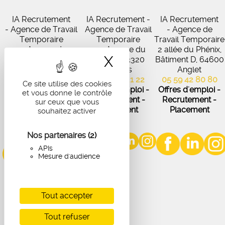
IA Recrutement
IA Recrutement -
IA Recrutement
- Agence de Travail
Agence de Travail
- Agence de
Temporaire
Temporaire
Travail Temporaire
27 Avenue de
102 Avenue du
2 allée du Phénix,
X
Masquer le band
Virecourt, 33370
Médoc, 33320
Bâtiment D, 64600
Artigues-près-
Eysines
Anglet
Bordeaux
05 56 45 21 22
05 59 42 80 80
Ce site utilise des cookies
05 56 67 48 57
Offres d'emploi -
Offres d'emploi -
et vous donne le contrôle
Offres d'emploi -
Recrutement -
Recrutement -
sur ceux que vous
Recrutement -
Placement
Placement
souhaitez activer
Placement
Nos partenaires
(2)
APIs
Mesure d'audience
Tout accepter
Tout refuser