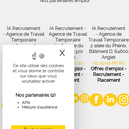
Nos partenaires emploi
IA Recrutement
IA Recrutement -
IA Recrutement
- Agence de Travail
Agence de Travail
- Agence de
Temporaire
Temporaire
Travail Temporaire
27 Avenue de
102 Avenue du
2 allée du Phénix,
X
Masquer le band
Virecourt, 33370
Médoc, 33320
Bâtiment D, 64600
Artigues-près-
Eysines
Anglet
Bordeaux
05 56 45 21 22
05 59 42 80 80
Ce site utilise des cookies
05 56 67 48 57
Offres d'emploi -
Offres d'emploi -
et vous donne le contrôle
Offres d'emploi -
Recrutement -
Recrutement -
sur ceux que vous
Recrutement -
Placement
Placement
souhaitez activer
Placement
Nos partenaires
(2)
APIs
Mesure d'audience