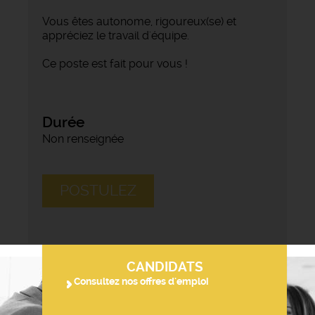
Vous êtes autonome, rigoureux(se) et
appréciez le travail d'équipe.
Ce poste est fait pour vous !
Durée
Non renseignée
POSTULEZ
CANDIDATS
Consultez nos offres d'emploi