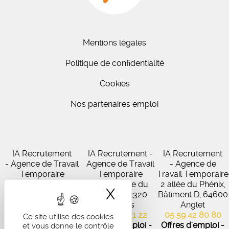
Mentions légales
Politique de confidentialité
Cookies
Nos partenaires emploi
IA Recrutement
IA Recrutement -
IA Recrutement
- Agence de Travail
Agence de Travail
- Agence de
Temporaire
Temporaire
Travail Temporaire
27 Avenue de
102 Avenue du
2 allée du Phénix,
X
Masquer le band
Virecourt, 33370
Médoc, 33320
Bâtiment D, 64600
Artigues-près-
Eysines
Anglet
Bordeaux
05 56 45 21 22
05 59 42 80 80
Ce site utilise des cookies
05 56 67 48 57
Offres d'emploi -
Offres d'emploi -
et vous donne le contrôle