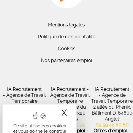
Mentions légales
Politique de confidentialité
Cookies
Nos partenaires emploi
IA Recrutement
IA Recrutement -
IA Recrutement
- Agence de Travail
Agence de Travail
- Agence de
Temporaire
Temporaire
Travail Temporaire
27 Avenue de
102 Avenue du
2 allée du Phénix,
X
Masquer le band
Virecourt, 33370
Médoc, 33320
Bâtiment D, 64600
Artigues-près-
Eysines
Anglet
Bordeaux
05 56 45 21 22
05 59 42 80 80
Ce site utilise des cookies
05 56 67 48 57
Offres d'emploi -
Offres d'emploi -
et vous donne le contrôle