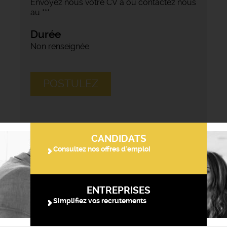
Envoyez nous votre CV à ou contactez nous
au ***
Durée
Non renseignée
POSTULEZ
CANDIDATS
Consultez nos offres d'emploi
ENTREPRISES
Simplifiez vos recrutements