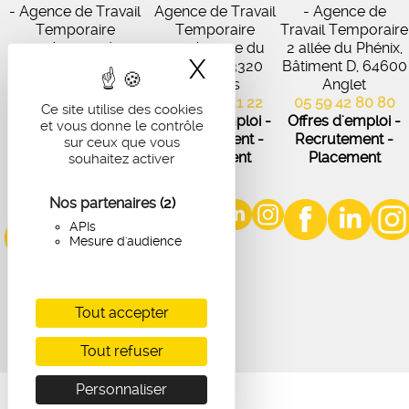
- Agence de Travail
Agence de Travail
- Agence de
Temporaire
Temporaire
Travail Temporaire
27 Avenue de
102 Avenue du
2 allée du Phénix,
X
Masquer le band
Virecourt, 33370
Médoc, 33320
Bâtiment D, 64600
Artigues-près-
Eysines
Anglet
Bordeaux
05 56 45 21 22
05 59 42 80 80
Ce site utilise des cookies
05 56 67 48 57
Offres d'emploi -
Offres d'emploi -
et vous donne le contrôle
Offres d'emploi -
Recrutement -
Recrutement -
sur ceux que vous
Recrutement -
Placement
Placement
souhaitez activer
Placement
Nos partenaires
(2)
APIs
Mesure d'audience
Tout accepter
Tout refuser
Personnaliser