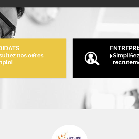
DIDATS
ENTREPRI
ultez nos offres
Simplifie
mploi
recrutem