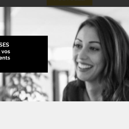
SES
z vos
ents