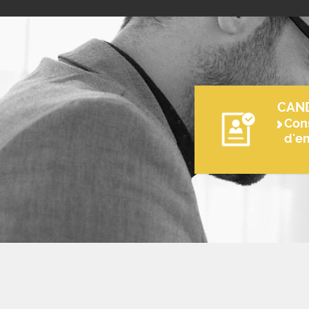
CAN
Cons
d'e