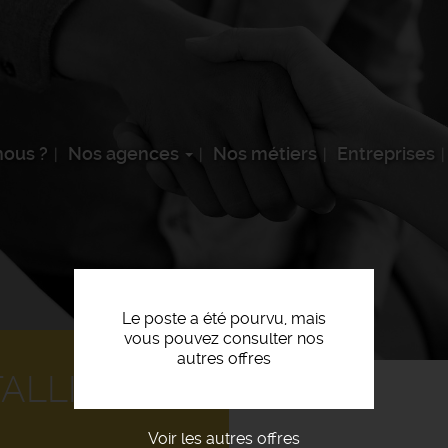
ous ?
Nos agences
Nos métiers
Entreprises
Le poste a été pourvu, mais
vous pouvez consulter nos
autres offres
ALLIER F/H
Voir les autres offres