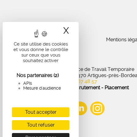
X
Masquer le band
Mentions léga
Ce site utilise des cookies
et vous donne le contrôle
sur ceux que vous
souhaitez activer
IA Recrutement - Agence de Travail Temporaire
Nos partenaires
27 Avenue de Virecourt, 33370 Artigues-près-Borde
(2)
05 56 67 48 57
APIs
Offres d'emploi - Recrutement - Placement
Mesure d'audience
Tout accepter
Tout refuser