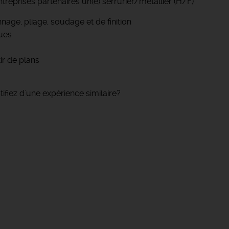
eprises partenaires un(e) serrurier/métallier (H/F)
nage, pliage, soudage et de finition
ques
ir de plans
fiez d'une expérience similaire?