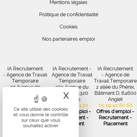
Mentions légales
Politique de confidentialité
Cookies
Nos partenaires emploi
IA Recrutement
IA Recrutement -
IA Recrutement
- Agence de Travail
Agence de Travail
- Agence de
Temporaire
Temporaire
Travail Temporaire
27 Avenue de
102 Avenue du
2 allée du Phénix,
Virecourt, 33370
Médoc, 33320
Bâtiment D, 64600
X
Masquer le band
Artigues-près-
Eysines
Anglet
Bordeaux
05 56 45 21 22
05 59 42 80 80
Ce site utilise des cookies
05 56 67 48 57
Offres d'emploi -
Offres d'emploi -
et vous donne le contrôle
Offres d'emploi -
Recrutement -
Recrutement -
sur ceux que vous
Recrutement -
Placement
Placement
souhaitez activer
Placement