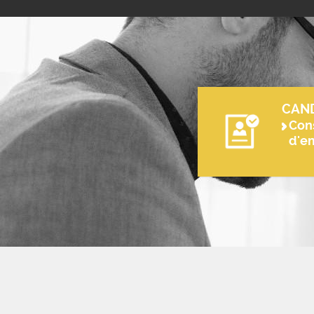
CAN
Cons
d'e