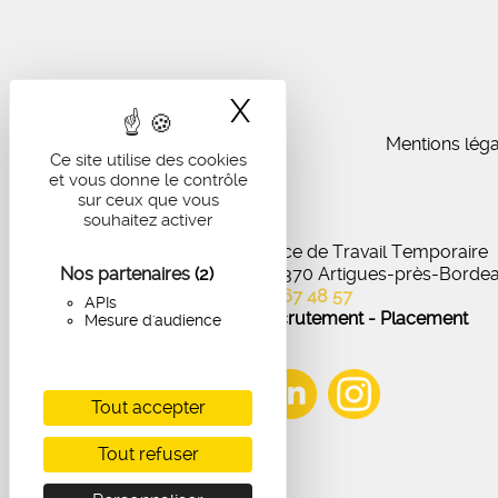
X
Masquer le band
Mentions léga
Ce site utilise des cookies
et vous donne le contrôle
sur ceux que vous
souhaitez activer
IA Recrutement - Agence de Travail Temporaire
Nos partenaires
27 Avenue de Virecourt, 33370 Artigues-près-Borde
(2)
05 56 67 48 57
APIs
Offres d'emploi - Recrutement - Placement
Mesure d'audience
Tout accepter
Tout refuser