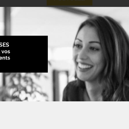
SES
z vos
ents