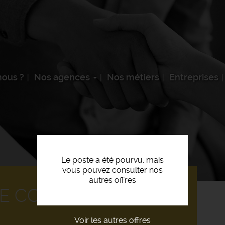
ous ?
Nos agences
Nos métiers
Entreprises
Le poste a été pourvu, mais
vous pouvez consulter nos
autres offres
E COMMANDES (F/H)
Voir les autres offres