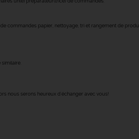
naires un(e) préparateur(trice) de commandes.
de commandes papier, nettoyage, tri et rangement de produi
similaire.
alors nous serons heureux d'échanger avec vous!