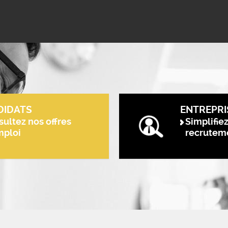
DIDATS
ENTREPRI
ultez nos offres
Simplifie
mploi
recrutem