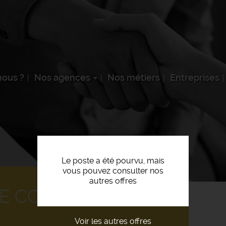
ous ?
Nos agences
Nos métiers
Entreprises
Le poste a été pourvu, mais
vous pouvez consulter nos
autres offres
DE COMMANDES F/H
Voir les autres offres