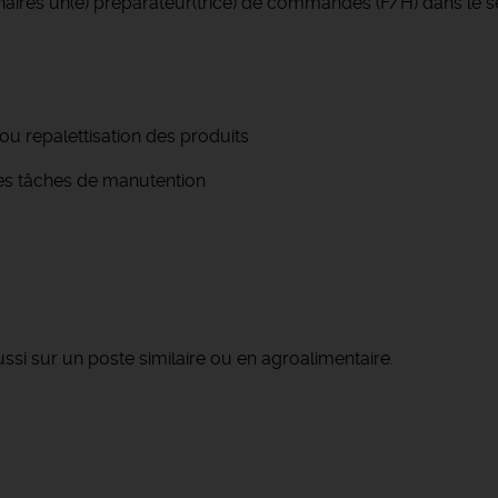
aires un(e) préparateur(trice) de commandes (F/H) dans le se
 ou repalettisation des produits
 des tâches de manutention
ssi sur un poste similaire ou en agroalimentaire.