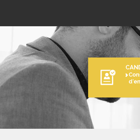
CAN
Cons
d'e