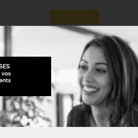
POSTULEZ
SES
z vos
ents