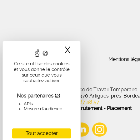
X
Masquer le band
Mentions léga
Ce site utilise des cookies
et vous donne le contrôle
sur ceux que vous
souhaitez activer
IA Recrutement - Agence de Travail Temporaire
Nos partenaires
27 Avenue de Virecourt, 33370 Artigues-près-Borde
(2)
05 56 67 48 57
APIs
Offres d'emploi - Recrutement - Placement
Mesure d'audience
Tout accepter