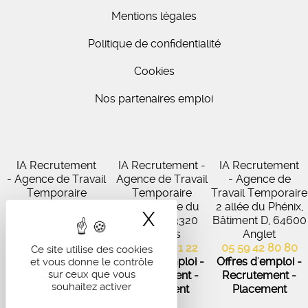
Mentions légales
Politique de confidentialité
Cookies
Nos partenaires emploi
IA Recrutement
IA Recrutement -
IA Recrutement
- Agence de Travail
Agence de Travail
- Agence de
Temporaire
Temporaire
Travail Temporaire
27 Avenue de
102 Avenue du
2 allée du Phénix,
X
Masquer le band
Virecourt, 33370
Médoc, 33320
Bâtiment D, 64600
Artigues-près-
Eysines
Anglet
Bordeaux
05 56 45 21 22
05 59 42 80 80
Ce site utilise des cookies
05 56 67 48 57
Offres d'emploi -
Offres d'emploi -
et vous donne le contrôle
sur ceux que vous
Offres d'emploi -
Recrutement -
Recrutement -
souhaitez activer
Recrutement -
Placement
Placement
Placement