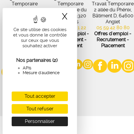
Temporaire
Temporaire
Travail Temporaire
27 Avenue de
102 Avenue du
2 allée du Phénix,
X
Masquer le band
Virecourt, 33370
Médoc, 33320
Bâtiment D, 64600
Artigues-près-
Eysines
Anglet
Bordeaux
05 56 45 21 22
05 59 42 80 80
Ce site utilise des cookies
05 56 67 48 57
Offres d'emploi -
Offres d'emploi -
et vous donne le contrôle
Offres d'emploi -
Recrutement -
Recrutement -
sur ceux que vous
Recrutement -
Placement
Placement
souhaitez activer
Placement
Nos partenaires
(2)
APIs
Mesure d'audience
Tout accepter
Tout refuser
Personnaliser