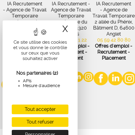
IA Recrutement
IA Recrutement -
IA Recrutement
- Agence de Travail
Agence de Travail
- Agence de
Temporaire
Temporaire
Travail Temporaire
27 Avenue de
102 Avenue du
2 allée du Phénix,
X
Masquer le band
Virecourt, 33370
Médoc, 33320
Bâtiment D, 64600
Artigues-près-
Eysines
Anglet
Bordeaux
05 56 45 21 22
05 59 42 80 80
Ce site utilise des cookies
05 56 67 48 57
Offres d'emploi -
Offres d'emploi -
et vous donne le contrôle
Offres d'emploi -
Recrutement -
Recrutement -
sur ceux que vous
Recrutement -
Placement
Placement
souhaitez activer
Placement
Nos partenaires
(2)
APIs
Mesure d'audience
Tout accepter
Tout refuser
Personnaliser