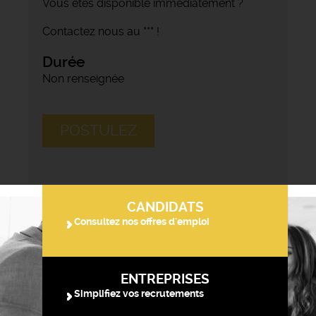
Vous êtes disponible immédiatement ?
Contactez nous au *** !
Durée
Non renseignée
POSTULEZ
CANDIDATS
Consultez nos offres d'emploi
ENTREPRISES
Simplifiez vos recrutements