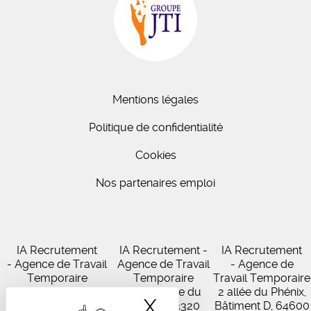
Mentions légales
Politique de confidentialité
Cookies
Nos partenaires emploi
IA Recrutement
IA Recrutement -
IA Recrutement
- Agence de Travail
Agence de Travail
- Agence de
Temporaire
Temporaire
Travail Temporaire
27 Avenue de
102 Avenue du
2 allée du Phénix,
X
Masquer le band
Virecourt, 33370
Médoc, 33320
Bâtiment D, 64600