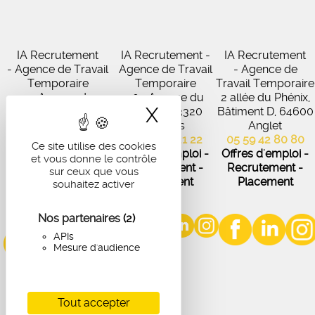
IA Recrutement
IA Recrutement -
IA Recrutement
- Agence de Travail
Agence de Travail
- Agence de
Temporaire
Temporaire
Travail Temporaire
27 Avenue de
102 Avenue du
2 allée du Phénix,
X
Masquer le band
Virecourt, 33370
Médoc, 33320
Bâtiment D, 64600
Artigues-près-
Eysines
Anglet
Bordeaux
05 56 45 21 22
05 59 42 80 80
Ce site utilise des cookies
05 56 67 48 57
Offres d'emploi -
Offres d'emploi -
et vous donne le contrôle
Offres d'emploi -
Recrutement -
Recrutement -
sur ceux que vous
Recrutement -
Placement
Placement
souhaitez activer
Placement
Nos partenaires
(2)
APIs
Mesure d'audience
Tout accepter