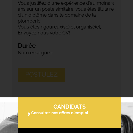
Vous justifiez d'une expérience d'au moins 3
ans sur un poste similaire, vous êtes titulaire
d'un diplôme dans le domaine de la
plomberie
Vous êtes rigoureux(se) et organisé(e),
Envoyez nous votre CV!
Durée
Non renseignée
POSTULEZ
CANDIDATS
Consultez nos offres d'emploi