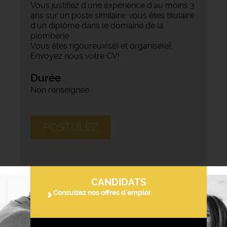
Vous justifiez d'une expérience d'au moins 3
ans sur un poste similaire, vous êtes titulaire
d'un diplôme dans le domaine de la
plomberie
Vous êtes rigoureux(se) et organisé(e),
Envoyez nous votre CV!
Durée
Non renseignée
POSTULEZ
CANDIDATS
Consultez nos offres d'emploi