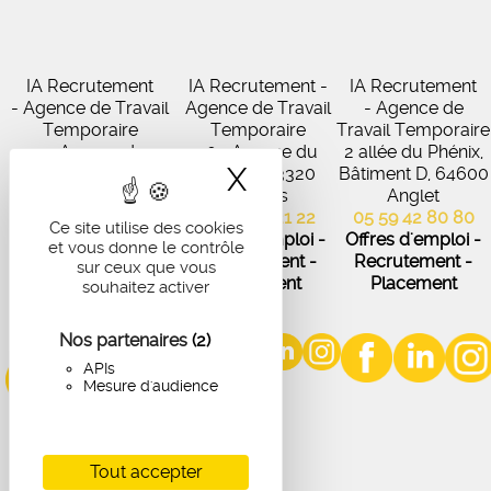
IA Recrutement
IA Recrutement -
IA Recrutement
- Agence de Travail
Agence de Travail
- Agence de
Temporaire
Temporaire
Travail Temporaire
27 Avenue de
102 Avenue du
2 allée du Phénix,
X
Masquer le band
Virecourt, 33370
Médoc, 33320
Bâtiment D, 64600
Artigues-près-
Eysines
Anglet
Bordeaux
05 56 45 21 22
05 59 42 80 80
Ce site utilise des cookies
05 56 67 48 57
Offres d'emploi -
Offres d'emploi -
et vous donne le contrôle
Offres d'emploi -
Recrutement -
Recrutement -
sur ceux que vous
Recrutement -
Placement
Placement
souhaitez activer
Placement
Nos partenaires
(2)
APIs
Mesure d'audience
Tout accepter