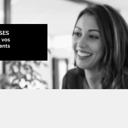
SES
z vos
ents