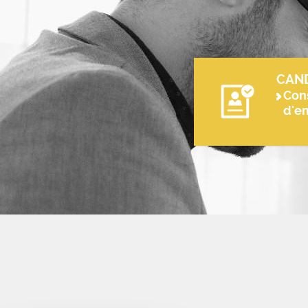
CAN
Cons
d'e