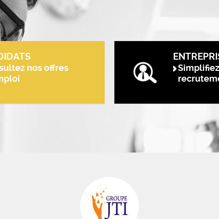
DIDATS
ENTREPRI
ultez nos offres
Simplifie
mploi
recrutem