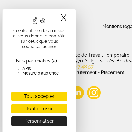
X
Masquer le band
Mentions léga
Ce site utilise des cookies
et vous donne le contrôle
sur ceux que vous
souhaitez activer
IA Recrutement - Agence de Travail Temporaire
Nos partenaires
27 Avenue de Virecourt, 33370 Artigues-près-Borde
(2)
05 56 67 48 57
APIs
Offres d'emploi - Recrutement - Placement
Mesure d'audience
Tout accepter
Tout refuser
Personnaliser