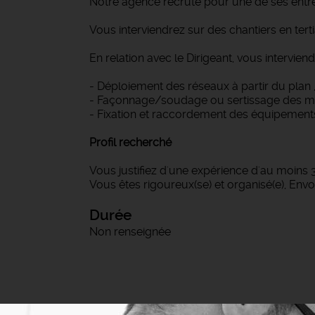
Notre agence recrute pour une de ses entrep
Vous interviendrez sur des chantiers en tert
En relation avec le Dirigeant, vous intervie
- Déploiement des réseaux à partir du plan 
- Façonnage/soudage ou sertissage des mat
- Fixation et raccordement des équipements s
Profil recherché
Vous justifiez d'une expérience d'au moins 3
Vous êtes rigoureux(se) et organisé(e), Env
Durée
Non renseignée