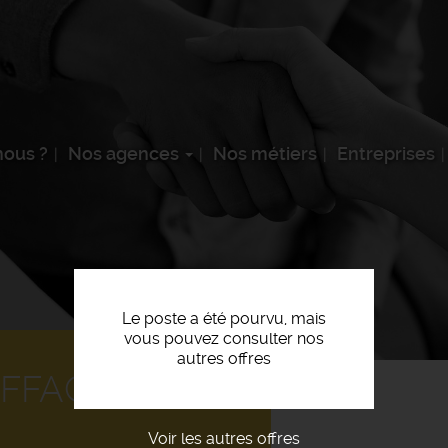
ous ?
Nos agences
Nos métiers
Entreprises
Le poste a été pourvu, mais
vous pouvez consulter nos
autres offres
FFAGISTE F/H
Voir les autres offres