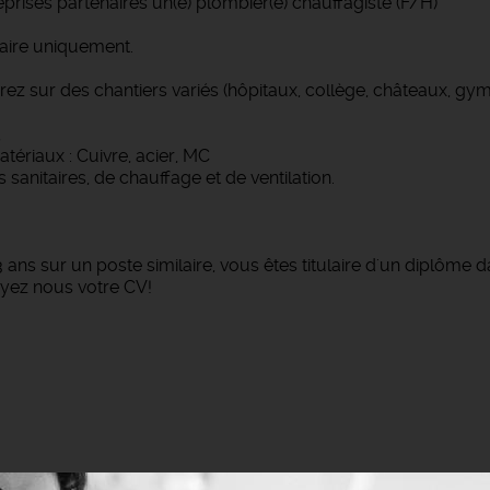
rises partenaires un(e) plombier(e) chauffagiste (F/H)
iaire uniquement.
ndrez sur des chantiers variés (hôpitaux, collège, châteaux, gy
,
ériaux : Cuivre, acier, MC
anitaires, de chauffage et de ventilation.
 ans sur un poste similaire, vous êtes titulaire d'un diplôme
oyez nous votre CV!