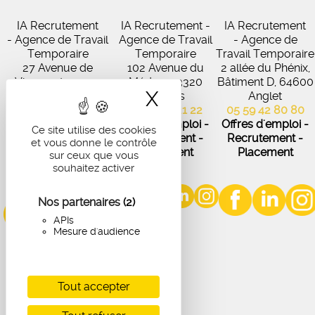
IA Recrutement
IA Recrutement -
IA Recrutement
- Agence de Travail
Agence de Travail
- Agence de
Temporaire
Temporaire
Travail Temporaire
27 Avenue de
102 Avenue du
2 allée du Phénix,
Virecourt, 33370
Médoc, 33320
Bâtiment D, 64600
X
Masquer le band
Artigues-près-
Eysines
Anglet
Bordeaux
05 56 45 21 22
05 59 42 80 80
05 56 67 48 57
Offres d'emploi -
Offres d'emploi -
Ce site utilise des cookies
Offres d'emploi -
Recrutement -
Recrutement -
et vous donne le contrôle
Recrutement -
Placement
Placement
sur ceux que vous
Placement
souhaitez activer
Nos partenaires
(2)
APIs
Mesure d'audience
Tout accepter