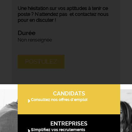
Une hésitation sur vos aptitudes à tenir ce
poste ? N'attendez pas et contactez nous
pour en discuter !
Durée
Non renseignée
POSTULEZ
CANDIDATS
Consultez nos offres d'emploi
ENTREPRISES
Simplifiez vos recrutements