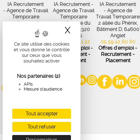
IA Recrutement
IA Recrutement -
IA Recrutement
- Agence de Travail
Agence de Travail
- Agence de
Temporaire
Temporaire
Travail Temporaire
27 Avenue de
102 Avenue du
2 allée du Phénix,
X
Masquer le band
Virecourt, 33370
Médoc, 33320
Bâtiment D, 64600
Artigues-près-
Eysines
Anglet
Bordeaux
05 56 45 21 22
05 59 42 80 80
Ce site utilise des cookies
05 56 67 48 57
Offres d'emploi -
Offres d'emploi -
et vous donne le contrôle
Offres d'emploi -
Recrutement -
Recrutement -
sur ceux que vous
Recrutement -
Placement
Placement
souhaitez activer
Placement
Nos partenaires
(2)
APIs
Mesure d'audience
Tout accepter
Tout refuser
Personnaliser