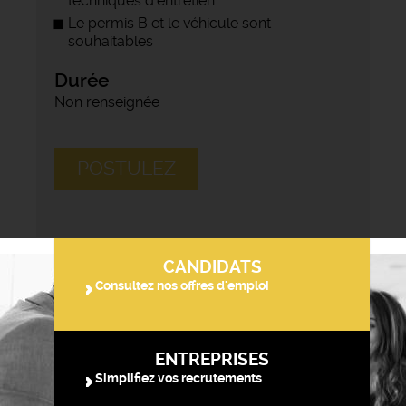
techniques d'entretien
Le permis B et le véhicule sont
souhaitables
Durée
Non renseignée
POSTULEZ
CANDIDATS
Consultez nos offres d'emploi
ENTREPRISES
Simplifiez vos recrutements