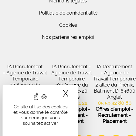
Mentions légales
Politique de confidentialité
Cookies
Nos partenaires emploi
IA Recrutement
IA Recrutement -
IA Recrutement
- Agence de Travail
Agence de Travail
- Agence de
Temporaire
Temporaire
Travail Temporaire
27 Avenue de
102 Avenue du
2 allée du Phénix,
Virecourt, 33370
Médoc, 33320
Bâtiment D, 64600
X
Masquer le band
Artigues-près-
Eysines
Anglet
Bordeaux
05 56 45 21 22
05 59 42 80 80
Ce site utilise des cookies
05 56 67 48 57
Offres d'emploi -
Offres d'emploi -
et vous donne le contrôle
Offres d'emploi -
Recrutement -
Recrutement -
sur ceux que vous
Recrutement -
Placement
Placement
souhaitez activer
Placement