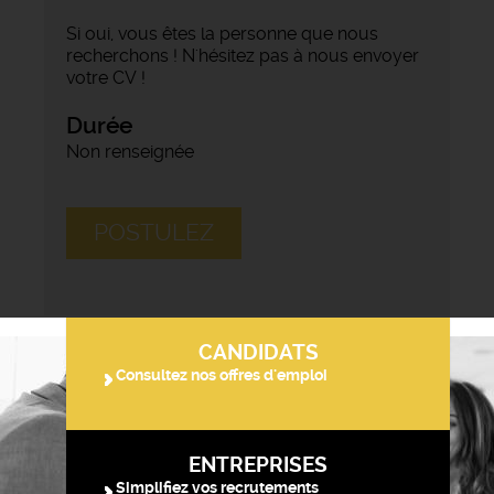
Si oui, vous êtes la personne que nous
recherchons ! N'hésitez pas à nous envoyer
votre CV !
Durée
Non renseignée
POSTULEZ
CANDIDATS
Consultez nos offres d'emploi
ENTREPRISES
Simplifiez vos recrutements