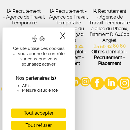
IA Recrutement
IA Recrutement -
IA Recrutement
- Agence de Travail
Agence de Travail
- Agence de
Temporaire
Temporaire
Travail Temporaire
27 Avenue de
102 Avenue du
2 allée du Phénix,
X
Masquer le band
Virecourt, 33370
Médoc, 33320
Bâtiment D, 64600
Artigues-près-
Eysines
Anglet
Bordeaux
05 56 45 21 22
05 59 42 80 80
Ce site utilise des cookies
05 56 67 48 57
Offres d'emploi -
Offres d'emploi -
et vous donne le contrôle
Offres d'emploi -
Recrutement -
Recrutement -
sur ceux que vous
Recrutement -
Placement
Placement
souhaitez activer
Placement
Nos partenaires
(2)
APIs
Mesure d'audience
Tout accepter
Tout refuser