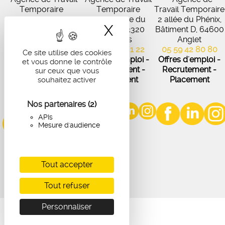
Temporaire
Temporaire
Travail Temporaire
27 Avenue de
102 Avenue du
2 allée du Phénix,
X
Masquer le band
Virecourt, 33370
Médoc, 33320
Bâtiment D, 64600
Artigues-près-
Eysines
Anglet
Bordeaux
05 56 45 21 22
05 59 42 80 80
Ce site utilise des cookies
05 56 67 48 57
Offres d'emploi -
Offres d'emploi -
et vous donne le contrôle
Offres d'emploi -
Recrutement -
Recrutement -
sur ceux que vous
Recrutement -
Placement
Placement
souhaitez activer
Placement
Nos partenaires
(2)
APIs
Mesure d'audience
Tout accepter
Tout refuser
Personnaliser