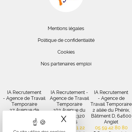
Mentions légales
Politique de confidentialité
Cookies
Nos partenaires emploi
IA Recrutement
IA Recrutement -
IA Recrutement
- Agence de Travail
Agence de Travail
- Agence de
Temporaire
Temporaire
Travail Temporaire
27 Avenue de
102 Avenue du
2 allée du Phénix,
Virecourt, 33370
Médoc, 33320
Bâtiment D, 64600
X
Masquer le band
Artigues-près-
Eysines
Anglet
Bordeaux
05 56 45 21 22
05 59 42 80 80