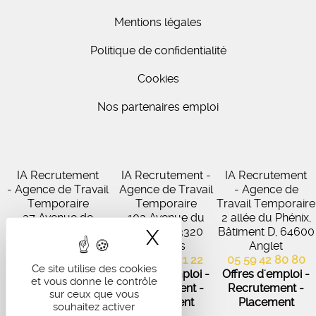
Mentions légales
Politique de confidentialité
Cookies
Nos partenaires emploi
IA Recrutement
IA Recrutement -
IA Recrutement
- Agence de Travail
Agence de Travail
- Agence de
Temporaire
Temporaire
Travail Temporaire
27 Avenue de
102 Avenue du
2 allée du Phénix,
Virecourt, 33370
Médoc, 33320
Bâtiment D, 64600
X
Masquer le band
Artigues-près-
Eysines
Anglet
Bordeaux
05 56 45 21 22
05 59 42 80 80
Ce site utilise des cookies
05 56 67 48 57
Offres d'emploi -
Offres d'emploi -
et vous donne le contrôle
Offres d'emploi -
Recrutement -
Recrutement -
sur ceux que vous
Recrutement -
Placement
Placement
souhaitez activer