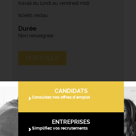
travail du lundi au vendredi midi
tickets restau
Durée
Non renseignée
POSTULEZ
CANDIDATS
Consultez nos offres d'emploi
ENTREPRISES
Simplifiez vos recrutements