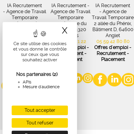
IA Recrutement
IA Recrutement -
IA Recrutement
- Agence de Travail
Agence de Travail
- Agence de
Temporaire
Temporaire
Travail Temporaire
27 Avenue de
102 Avenue du
2 allée du Phénix,
X
Masquer le band
Virecourt, 33370
Médoc, 33320
Bâtiment D, 64600
Artigues-près-
Eysines
Anglet
Bordeaux
05 56 45 21 22
05 59 42 80 80
Ce site utilise des cookies
05 56 67 48 57
Offres d'emploi -
Offres d'emploi -
et vous donne le contrôle
Offres d'emploi -
Recrutement -
Recrutement -
sur ceux que vous
Recrutement -
Placement
Placement
souhaitez activer
Placement
Nos partenaires
(2)
APIs
Mesure d'audience
Tout accepter
Tout refuser