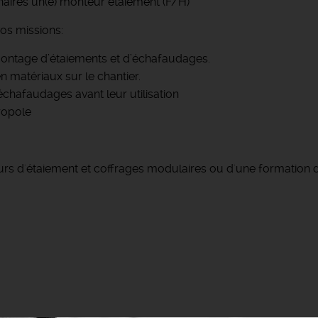
aires un(e) monteur étaiement (F/H)
vos missions:
ontage d’étaiements et d’échafaudages.
 matériaux sur le chantier.
chafaudages avant leur utilisation
ropole
urs d'étaiement et coffrages modulaires ou d'une formation 