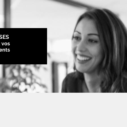
SES
z vos
ents