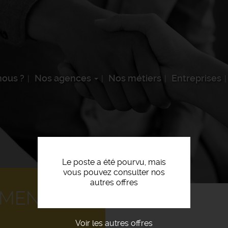
ous ?
Nos agences
Nos métiers
Entreprises
Le poste a été pourvu, mais
vous pouvez consulter nos
autres offres
MENT F/H
Voir les autres offres