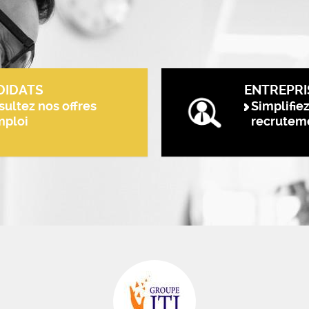
DIDATS
ENTREPRI
ultez nos offres
Simplifie
mploi
recrutem