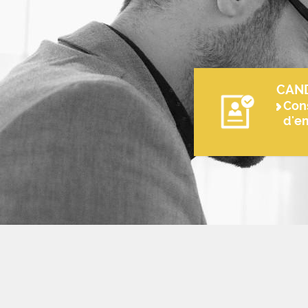
CAN
Cons
d'e