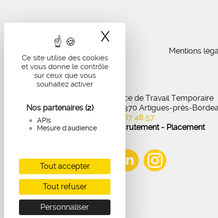
X
Masquer le band
Mentions léga
Ce site utilise des cookies
et vous donne le contrôle
sur ceux que vous
souhaitez activer
IA Recrutement - Agence de Travail Temporaire
Nos partenaires
27 Avenue de Virecourt, 33370 Artigues-près-Borde
(2)
05 56 67 48 57
APIs
Offres d'emploi - Recrutement - Placement
Mesure d'audience
Tout accepter
Tout refuser
Personnaliser