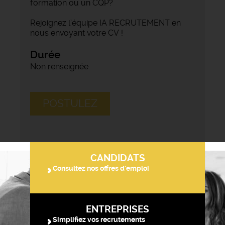
formation ou un CQP?
Rejoignez l’équipe IA RECRUTEMENT en
nous envoyant votre CV !
Durée
Non renseignée
POSTULEZ
CANDIDATS
Consultez nos offres d'emploi
ENTREPRISES
Simplifiez vos recrutements