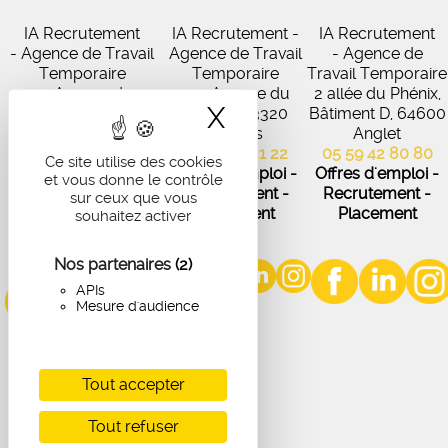
IA Recrutement
IA Recrutement -
IA Recrutement
- Agence de Travail
Agence de Travail
- Agence de
Temporaire
Temporaire
Travail Temporaire
27 Avenue de
102 Avenue du
2 allée du Phénix,
X
Masquer le band
Virecourt, 33370
Médoc, 33320
Bâtiment D, 64600
Artigues-près-
Eysines
Anglet
Bordeaux
05 56 45 21 22
05 59 42 80 80
Ce site utilise des cookies
05 56 67 48 57
Offres d'emploi -
Offres d'emploi -
et vous donne le contrôle
Offres d'emploi -
Recrutement -
Recrutement -
sur ceux que vous
Recrutement -
Placement
Placement
souhaitez activer
Placement
Nos partenaires
(2)
APIs
Mesure d'audience
Tout accepter
Tout refuser