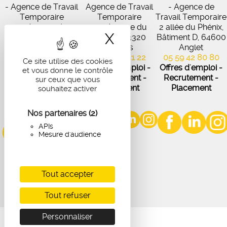
- Agence de Travail
Agence de Travail
- Agence de
Temporaire
Temporaire
Travail Temporaire
27 Avenue de
102 Avenue du
2 allée du Phénix,
X
Masquer le band
Virecourt, 33370
Médoc, 33320
Bâtiment D, 64600
Artigues-près-
Eysines
Anglet
Bordeaux
05 56 45 21 22
05 59 42 80 80
Ce site utilise des cookies
05 56 67 48 57
Offres d'emploi -
Offres d'emploi -
et vous donne le contrôle
Offres d'emploi -
Recrutement -
Recrutement -
sur ceux que vous
Recrutement -
Placement
Placement
souhaitez activer
Placement
Nos partenaires
(2)
APIs
Mesure d'audience
Tout accepter
Tout refuser
Personnaliser