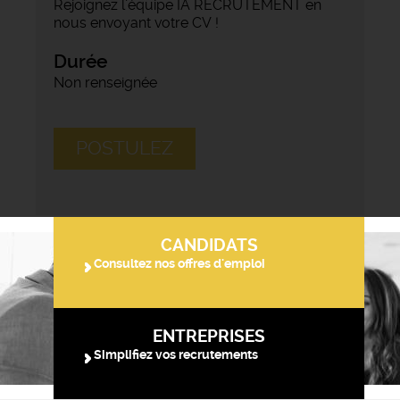
Rejoignez l’équipe IA RECRUTEMENT en
nous envoyant votre CV !
Durée
Non renseignée
POSTULEZ
CANDIDATS
Consultez nos offres d'emploi
ENTREPRISES
Simplifiez vos recrutements