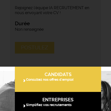
Rejoignez l’équipe IA RECRUTEMENT en
nous envoyant votre CV !
Durée
Non renseignée
POSTULEZ
CANDIDATS
Consultez nos offres d'emploi
ENTREPRISES
Simplifiez vos recrutements