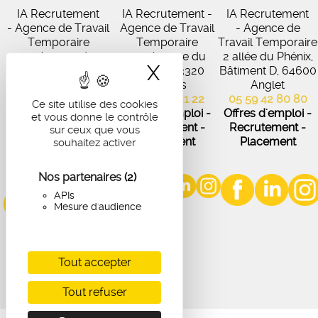
IA Recrutement
IA Recrutement -
IA Recrutement
- Agence de Travail
Agence de Travail
- Agence de
Temporaire
Temporaire
Travail Temporaire
27 Avenue de
102 Avenue du
2 allée du Phénix,
X
Masquer le band
Virecourt, 33370
Médoc, 33320
Bâtiment D, 64600
Artigues-près-
Eysines
Anglet
Bordeaux
05 56 45 21 22
05 59 42 80 80
Ce site utilise des cookies
05 56 67 48 57
Offres d'emploi -
Offres d'emploi -
et vous donne le contrôle
Offres d'emploi -
Recrutement -
Recrutement -
sur ceux que vous
Recrutement -
Placement
Placement
souhaitez activer
Placement
Nos partenaires
(2)
APIs
Mesure d'audience
Tout accepter
Tout refuser