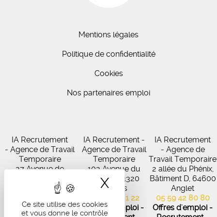
Mentions légales
Politique de confidentialité
Cookies
Nos partenaires emploi
IA Recrutement
IA Recrutement -
IA Recrutement
- Agence de Travail
Agence de Travail
- Agence de
Temporaire
Temporaire
Travail Temporaire
27 Avenue de
102 Avenue du
2 allée du Phénix,
Virecourt, 33370
Médoc, 33320
Bâtiment D, 64600
X
Masquer le band
Artigues-près-
Eysines
Anglet
Bordeaux
05 56 45 21 22
05 59 42 80 80
Ce site utilise des cookies
05 56 67 48 57
Offres d'emploi -
Offres d'emploi -
et vous donne le contrôle