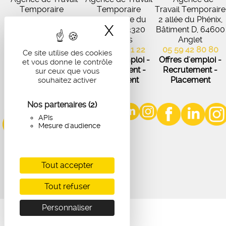
Temporaire
Temporaire
Travail Temporaire
27 Avenue de
102 Avenue du
2 allée du Phénix,
X
Masquer le band
Virecourt, 33370
Médoc, 33320
Bâtiment D, 64600
Artigues-près-
Eysines
Anglet
Bordeaux
05 56 45 21 22
05 59 42 80 80
Ce site utilise des cookies
05 56 67 48 57
Offres d'emploi -
Offres d'emploi -
et vous donne le contrôle
Offres d'emploi -
Recrutement -
Recrutement -
sur ceux que vous
Recrutement -
Placement
Placement
souhaitez activer
Placement
Nos partenaires
(2)
APIs
Mesure d'audience
Tout accepter
Tout refuser
Personnaliser