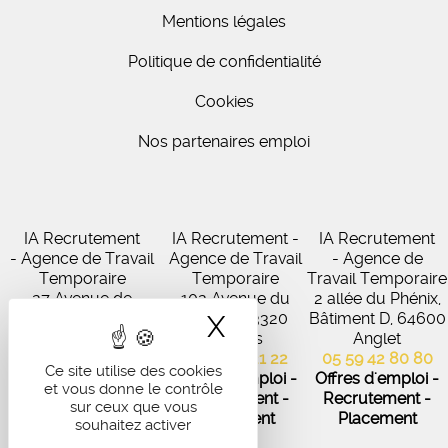
Mentions légales
Politique de confidentialité
Cookies
Nos partenaires emploi
IA Recrutement
IA Recrutement -
IA Recrutement
- Agence de Travail
Agence de Travail
- Agence de
Temporaire
Temporaire
Travail Temporaire
27 Avenue de
102 Avenue du
2 allée du Phénix,
Virecourt, 33370
Médoc, 33320
Bâtiment D, 64600
X
Masquer le band
Artigues-près-
Eysines
Anglet
Bordeaux
05 56 45 21 22
05 59 42 80 80
Ce site utilise des cookies
05 56 67 48 57
Offres d'emploi -
Offres d'emploi -
et vous donne le contrôle
Offres d'emploi -
Recrutement -
Recrutement -
sur ceux que vous
Recrutement -
Placement
Placement
souhaitez activer
Placement