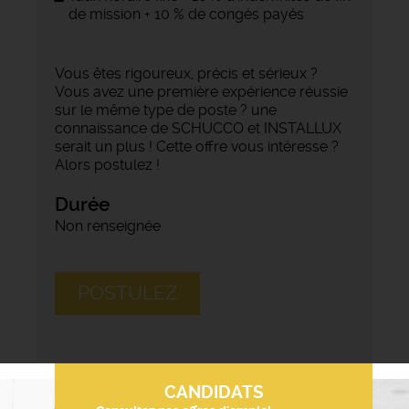
de mission + 10 % de congés payés
Vous êtes rigoureux, précis et sérieux ?
Vous avez une première expérience réussie
sur le même type de poste ? une
connaissance de SCHUCCO et INSTALLUX
serait un plus ! Cette offre vous intéresse ?
Alors postulez !
Durée
Non renseignée
POSTULEZ
CANDIDATS