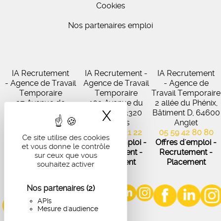
Cookies
Nos partenaires emploi
IA Recrutement
IA Recrutement -
IA Recrutement
- Agence de Travail
Agence de Travail
- Agence de
Temporaire
Temporaire
Travail Temporaire
27 Avenue de
102 Avenue du
2 allée du Phénix,
X
Masquer le band
Virecourt, 33370
Médoc, 33320
Bâtiment D, 64600
Artigues-près-
Eysines
Anglet
Bordeaux
05 56 45 21 22
05 59 42 80 80
Ce site utilise des cookies
05 56 67 48 57
Offres d'emploi -
Offres d'emploi -
et vous donne le contrôle
Offres d'emploi -
Recrutement -
Recrutement -
sur ceux que vous
Recrutement -
Placement
Placement
souhaitez activer
Placement
Nos partenaires
(2)
APIs
Mesure d'audience