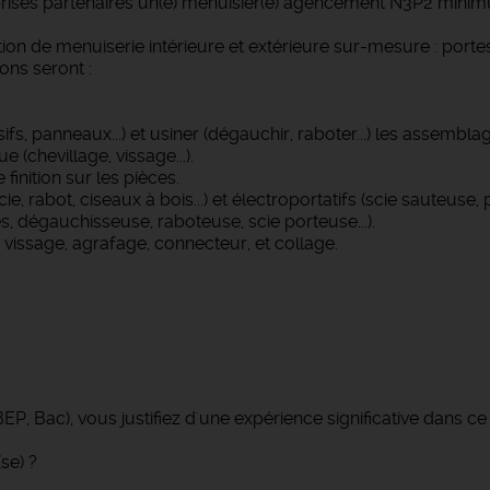
rises partenaires un(e) menuisier(e) agencement N3P2 mini
tion de menuiserie intérieure et extérieure sur-mesure : portes
ions seront :
ifs, panneaux...) et usiner (dégauchir, raboter...) les assemblage
(chevillage, vissage...).
finition sur les pièces.
, rabot, ciseaux à bois...) et électroportatifs (scie sauteuse, 
, dégauchisseuse, raboteuse, scie porteuse...).
vissage, agrafage, connecteur, et collage.
EP, Bac), vous justifiez d'une expérience significative dans c
se) ?