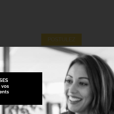
POSTULEZ
SES
z vos
ents