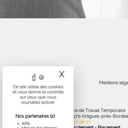
X
Masquer le band
Mentions léga
Ce site utilise des cookies
et vous donne le contrôle
sur ceux que vous
souhaitez activer
IA Recrutement - Agence de Travail Temporaire
Nos partenaires
27 Avenue de Virecourt, 33370 Artigues-près-Borde
(2)
05 56 67 48 57
APIs
Offres d'emploi - Recrutement - Placement