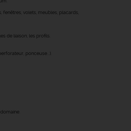
mum.
, fenêtres, volets, meubles, placards,
s de liaison, les profils.
perforateur, ponceuse...).
e domaine.