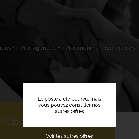
ous ?
Nos agences
Nos métiers
Entreprises
Le poste a été pourvu, mais
vous pouvez consulter nos
autres offres
NCEMENT N3P2 H/F
Voir les autres offres