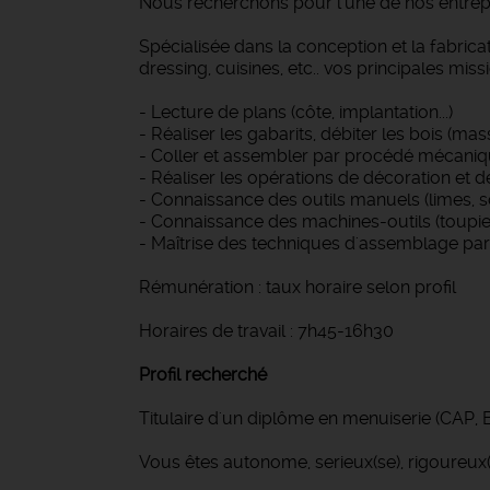
Nous recherchons pour l'une de nos entrep
Spécialisée dans la conception et la fabrica
dressing, cuisines, etc.. vos principales miss
- Lecture de plans (côte, implantation...)
- Réaliser les gabarits, débiter les bois (mass
- Coller et assembler par procédé mécanique 
- Réaliser les opérations de décoration et de 
- Connaissance des outils manuels (limes, scie
- Connaissance des machines-outils (toupies
- Maîtrise des techniques d'assemblage par 
Rémunération : taux horaire selon profil
Horaires de travail : 7h45-16h30
Profil recherché
Titulaire d'un diplôme en menuiserie (CAP, B
Vous êtes autonome, serieux(se), rigoureux(