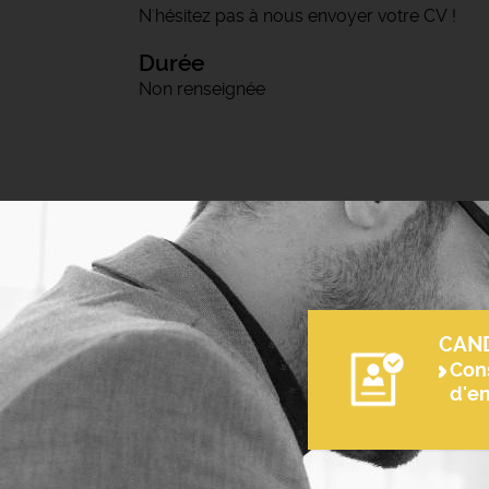
N'hésitez pas à nous envoyer votre CV !
Durée
Non renseignée
CAN
Cons
d'e