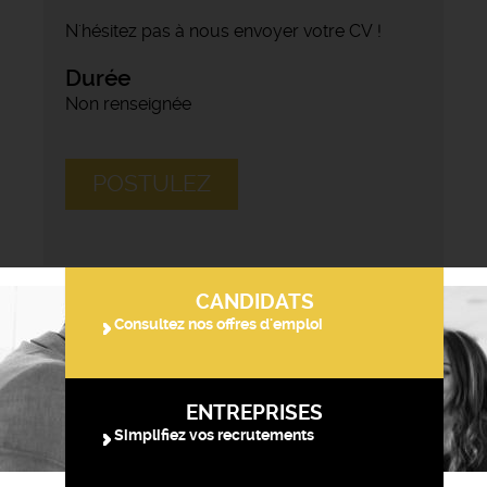
N'hésitez pas à nous envoyer votre CV !
Durée
Non renseignée
POSTULEZ
CANDIDATS
Consultez nos offres d'emploi
ENTREPRISES
Simplifiez vos recrutements