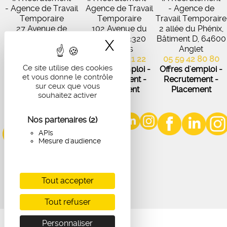
- Agence de Travail
Agence de Travail
- Agence de
Temporaire
Temporaire
Travail Temporaire
27 Avenue de
102 Avenue du
2 allée du Phénix,
Virecourt, 33370
Médoc, 33320
Bâtiment D, 64600
X
Masquer le band
Artigues-près-
Eysines
Anglet
Bordeaux
05 56 45 21 22
05 59 42 80 80
Ce site utilise des cookies
05 56 67 48 57
Offres d'emploi -
Offres d'emploi -
et vous donne le contrôle
Offres d'emploi -
Recrutement -
Recrutement -
sur ceux que vous
Recrutement -
Placement
Placement
souhaitez activer
Placement
Nos partenaires
(2)
APIs
Mesure d'audience
Tout accepter
Tout refuser
Personnaliser