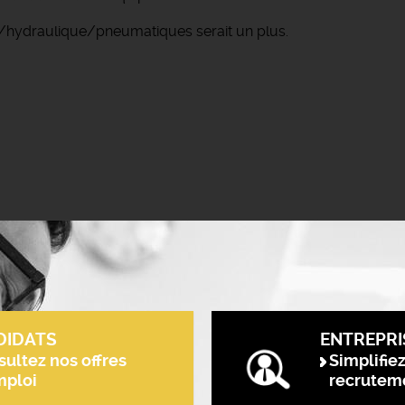
/hydraulique/pneumatiques serait un plus.
DIDATS
ENTREPRI
ultez nos offres
Simplifie
mploi
recrutem