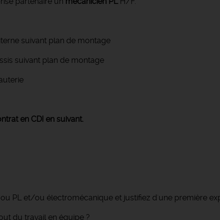
rise partenaire un
mécanicien PL
H/F.
iterne suivant plan de montage
ssis suivant plan de montage
auterie
ntrat en CDI en suivant.
 PL et/ou électromécanique et justifiez d'une première expé
out du travail en équipe ?