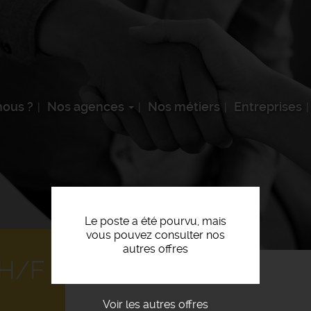
ous ?
Nos agences
Nos métiers
Entreprises
Le poste a été pourvu, mais
vous pouvez consulter nos
autres offres
 H/F
Voir les autres offres