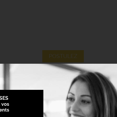
POSTULEZ
SES
z vos
ents