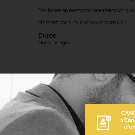
Des bases en électricité/électromécanique
N'hésitez pas à nous envoyer votre CV !
Durée
Non renseignée
CAN
Cons
d'e