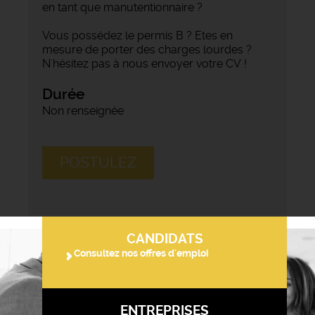
en tant que manutentionnaire ?
Vous possédez le permis B ? Etes en
mesure de porter des charges lourdes ?
N'hésitez pas à nous envoyer votre CV !
Durée
Non renseignée
POSTULEZ
CANDIDATS
Consultez nos offres d'emploi
ENTREPRISES