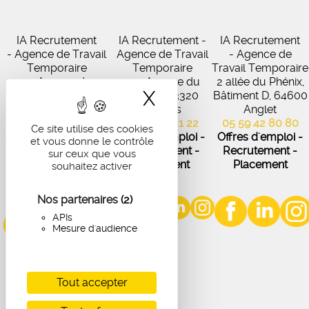
IA Recrutement
IA Recrutement -
IA Recrutement
- Agence de Travail
Agence de Travail
- Agence de
Temporaire
Temporaire
Travail Temporaire
27 Avenue de
102 Avenue du
2 allée du Phénix,
X
Masquer le band
Virecourt, 33370
Médoc, 33320
Bâtiment D, 64600
Artigues-près-
Eysines
Anglet
Bordeaux
05 56 45 21 22
05 59 42 80 80
Ce site utilise des cookies
05 56 67 48 57
Offres d'emploi -
Offres d'emploi -
et vous donne le contrôle
Offres d'emploi -
Recrutement -
Recrutement -
sur ceux que vous
Recrutement -
Placement
Placement
souhaitez activer
Placement
Nos partenaires
(2)
APIs
Mesure d'audience
Tout accepter