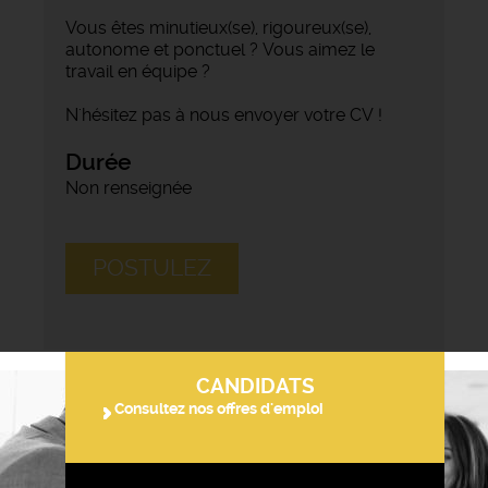
Vous êtes minutieux(se), rigoureux(se),
autonome et ponctuel ? Vous aimez le
travail en équipe ?
N'hésitez pas à nous envoyer votre CV !
Durée
Non renseignée
POSTULEZ
CANDIDATS
Consultez nos offres d'emploi