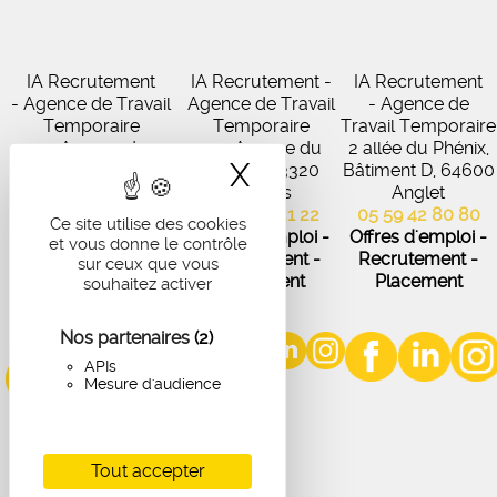
IA Recrutement
IA Recrutement -
IA Recrutement
- Agence de Travail
Agence de Travail
- Agence de
Temporaire
Temporaire
Travail Temporaire
27 Avenue de
102 Avenue du
2 allée du Phénix,
X
Masquer le band
Virecourt, 33370
Médoc, 33320
Bâtiment D, 64600
Artigues-près-
Eysines
Anglet
Bordeaux
05 56 45 21 22
05 59 42 80 80
Ce site utilise des cookies
05 56 67 48 57
Offres d'emploi -
Offres d'emploi -
et vous donne le contrôle
Offres d'emploi -
Recrutement -
Recrutement -
sur ceux que vous
Recrutement -
Placement
Placement
souhaitez activer
Placement
Nos partenaires
(2)
APIs
Mesure d'audience
Tout accepter