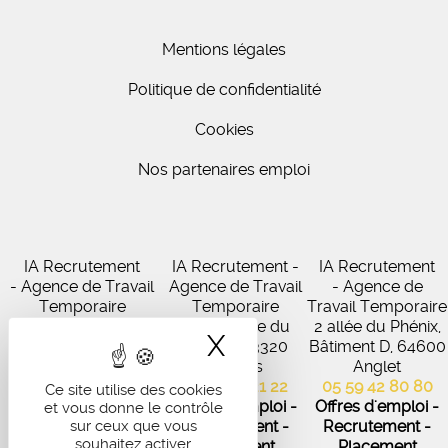
Mentions légales
Politique de confidentialité
Cookies
Nos partenaires emploi
IA Recrutement
IA Recrutement -
IA Recrutement
- Agence de Travail
Agence de Travail
- Agence de
Temporaire
Temporaire
Travail Temporaire
27 Avenue de
102 Avenue du
2 allée du Phénix,
X
Masquer le band
Virecourt, 33370
Médoc, 33320
Bâtiment D, 64600
Artigues-près-
Eysines
Anglet
Bordeaux
05 56 45 21 22
05 59 42 80 80
Ce site utilise des cookies
05 56 67 48 57
Offres d'emploi -
Offres d'emploi -
et vous donne le contrôle
Offres d'emploi -
sur ceux que vous
Recrutement -
Recrutement -
souhaitez activer
Recrutement -
Placement
Placement