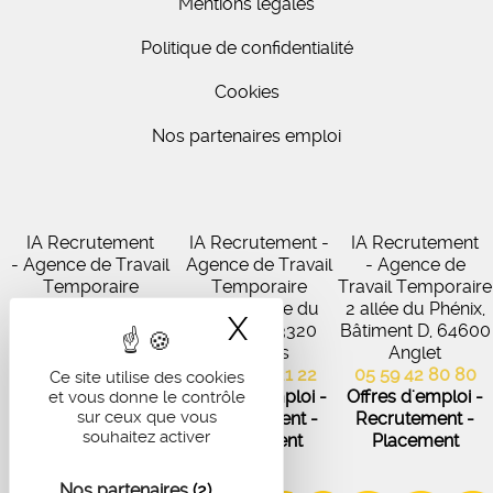
Mentions légales
Politique de confidentialité
Cookies
Nos partenaires emploi
IA Recrutement
IA Recrutement -
IA Recrutement
- Agence de Travail
Agence de Travail
- Agence de
Temporaire
Temporaire
Travail Temporaire
27 Avenue de
102 Avenue du
2 allée du Phénix,
X
Masquer le band
Virecourt, 33370
Médoc, 33320
Bâtiment D, 64600
Artigues-près-
Eysines
Anglet
Bordeaux
05 56 45 21 22
05 59 42 80 80
Ce site utilise des cookies
05 56 67 48 57
Offres d'emploi -
Offres d'emploi -
et vous donne le contrôle
sur ceux que vous
Offres d'emploi -
Recrutement -
Recrutement -
souhaitez activer
Recrutement -
Placement
Placement
Placement
Nos partenaires
(2)