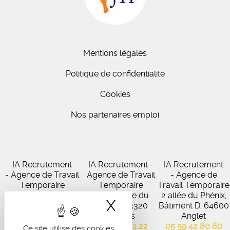
Mentions légales
Politique de confidentialité
Cookies
Nos partenaires emploi
IA Recrutement
IA Recrutement -
IA Recrutement
- Agence de Travail
Agence de Travail
- Agence de
Temporaire
Temporaire
Travail Temporaire
27 Avenue de
102 Avenue du
2 allée du Phénix,
X
Masquer le band
Virecourt, 33370
Médoc, 33320
Bâtiment D, 64600
Artigues-près-
Eysines
Anglet
Bordeaux
05 56 45 21 22
05 59 42 80 80
Ce site utilise des cookies