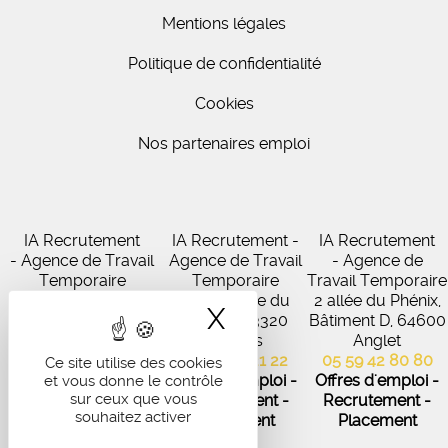
Mentions légales
Politique de confidentialité
Cookies
Nos partenaires emploi
IA Recrutement
IA Recrutement -
IA Recrutement
- Agence de Travail
Agence de Travail
- Agence de
Temporaire
Temporaire
Travail Temporaire
27 Avenue de
102 Avenue du
2 allée du Phénix,
X
Masquer le band
Virecourt, 33370
Médoc, 33320
Bâtiment D, 64600
Artigues-près-
Eysines
Anglet
Bordeaux
05 56 45 21 22
05 59 42 80 80
Ce site utilise des cookies
05 56 67 48 57
Offres d'emploi -
Offres d'emploi -
et vous donne le contrôle
sur ceux que vous
Offres d'emploi -
Recrutement -
Recrutement -
souhaitez activer
Recrutement -
Placement
Placement
Placement