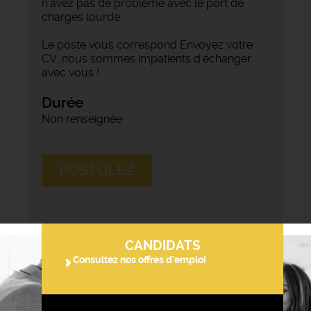
n'avez pas de problème avec le port de
charges lourde.
Le poste vous correspond Envoyez votre
CV, nous sommes impatients d'échanger
avec vous !
Durée
Non renseignée
POSTULEZ
CANDIDATS
Consultez nos offres d'emploi