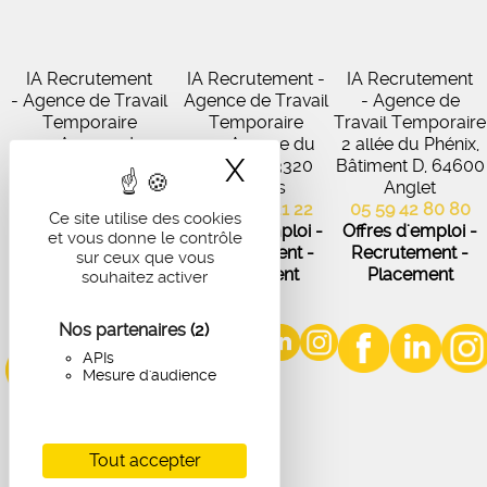
IA Recrutement
IA Recrutement -
IA Recrutement
- Agence de Travail
Agence de Travail
- Agence de
Temporaire
Temporaire
Travail Temporaire
27 Avenue de
102 Avenue du
2 allée du Phénix,
X
Masquer le band
Virecourt, 33370
Médoc, 33320
Bâtiment D, 64600
Artigues-près-
Eysines
Anglet
Bordeaux
05 56 45 21 22
05 59 42 80 80
Ce site utilise des cookies
05 56 67 48 57
Offres d'emploi -
Offres d'emploi -
et vous donne le contrôle
Offres d'emploi -
Recrutement -
Recrutement -
sur ceux que vous
Recrutement -
Placement
Placement
souhaitez activer
Placement
Nos partenaires
(2)
APIs
Mesure d'audience
Tout accepter