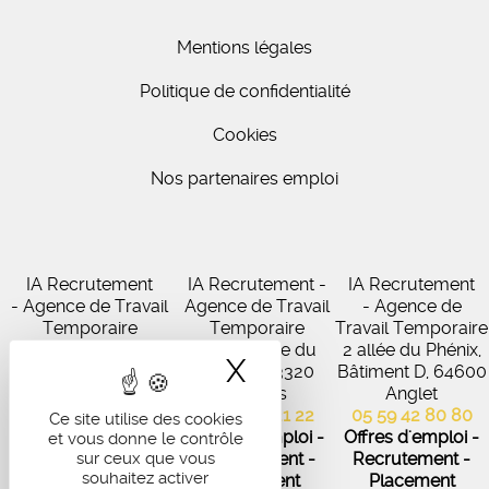
Mentions légales
Politique de confidentialité
Cookies
Nos partenaires emploi
IA Recrutement
IA Recrutement -
IA Recrutement
- Agence de Travail
Agence de Travail
- Agence de
Temporaire
Temporaire
Travail Temporaire
27 Avenue de
102 Avenue du
2 allée du Phénix,
X
Masquer le band
Virecourt, 33370
Médoc, 33320
Bâtiment D, 64600
Artigues-près-
Eysines
Anglet
Bordeaux
05 56 45 21 22
05 59 42 80 80
Ce site utilise des cookies
05 56 67 48 57
Offres d'emploi -
Offres d'emploi -
et vous donne le contrôle
Offres d'emploi -
sur ceux que vous
Recrutement -
Recrutement -
souhaitez activer
Recrutement -
Placement
Placement