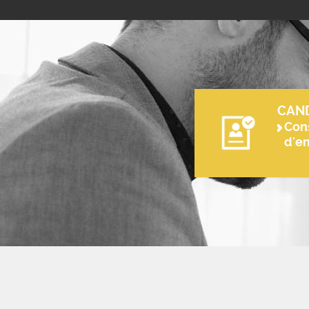
CAN
Cons
d'e