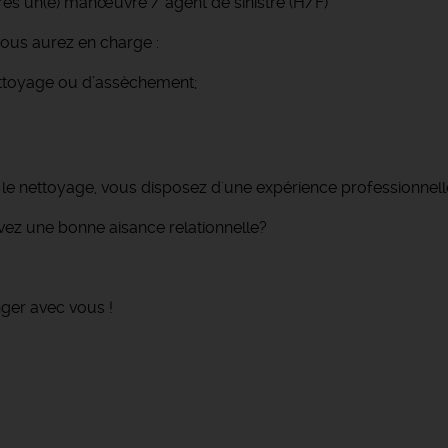
es un(e) manœuvre / agent de sinistre (H/F)
vous aurez en charge :
ettoyage ou d’assèchement;
 le nettoyage, vous disposez d'une expérience professionnelle
vez une bonne aisance relationnelle?
ger avec vous !