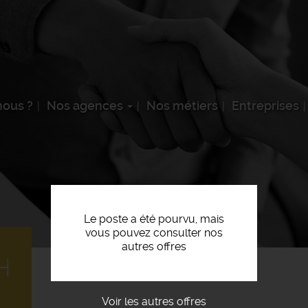
ous ?
Nos agences
Nos métiers
Entreprises
Le poste a été pourvu, mais
vous pouvez consulter nos
autres offres
H
Voir les autres offres