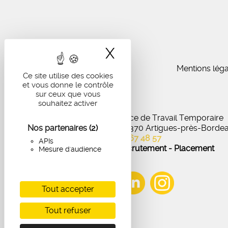
X
Masquer le band
Mentions léga
Ce site utilise des cookies
et vous donne le contrôle
sur ceux que vous
souhaitez activer
IA Recrutement - Agence de Travail Temporaire
Nos partenaires
27 Avenue de Virecourt, 33370 Artigues-près-Borde
(2)
05 56 67 48 57
APIs
Offres d'emploi - Recrutement - Placement
Mesure d'audience
Tout accepter
Tout refuser