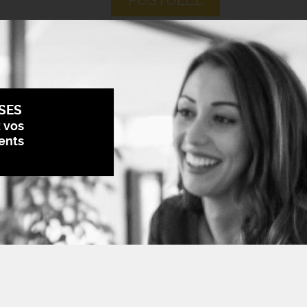
POSTULEZ
SES
z vos
ents