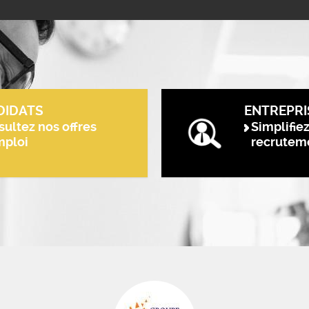
DIDATS
ENTREPRI
ultez nos offres
Simplifie
mploi
recrutem