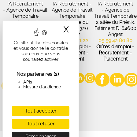
IA Recrutement
IA Recrutement -
IA Recrutement
- Agence de Travail
Agence de Travail
- Agence de
Temporaire
Temporaire
Travail Temporaire
27 Avenue de
102 Avenue du
2 allée du Phénix,
X
Masquer le band
Virecourt, 33370
Médoc, 33320
Bâtiment D, 64600
Artigues-près-
Eysines
Anglet
Bordeaux
05 56 45 21 22
05 59 42 80 80
Ce site utilise des cookies
05 56 67 48 57
Offres d'emploi -
Offres d'emploi -
et vous donne le contrôle
Offres d'emploi -
Recrutement -
Recrutement -
sur ceux que vous
Recrutement -
Placement
Placement
souhaitez activer
Placement
Nos partenaires
(2)
APIs
Mesure d'audience
Tout accepter
Tout refuser
Personnaliser