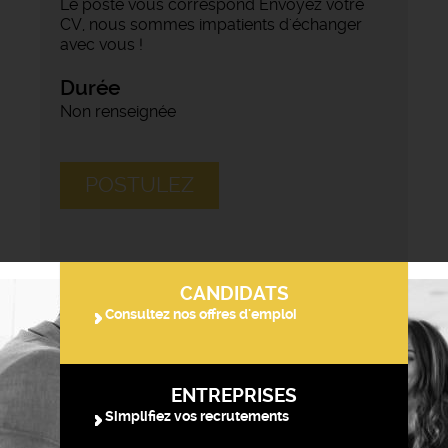
Le poste vous correspond Envoyez votre
CV, nous sommes impatients d'échanger
avec vous !
Durée
Non renseignée
POSTULEZ
CANDIDATS
Consultez nos offres d'emploi
ENTREPRISES
Simplifiez vos recrutements